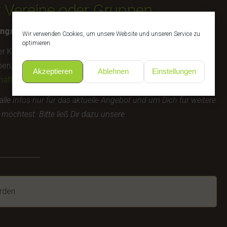
r Vereine oder Gruppen
ungstermin an.
Wir verwenden Cookies, um unsere Website und unseren Service zu
optimieren.
er Klick direkt an uns. Wir werden Deinen Wunschtermin
, dass dieser Termin wirklich frei ist. Alle weiteren
Akzeptieren
Ablehnen
Einstellungen
häftsbedingungen (AGB)
.
alle Infos nur für das aktuelle Angebot und um Dich für weitere
öchtest. Bitte ließ Dir dazu unsere
rden.